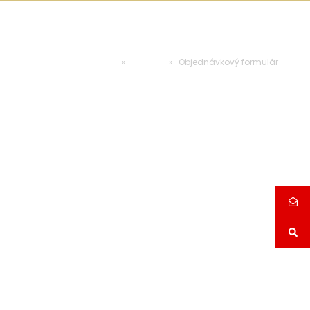
Objednávkový formulár
Domovská stránka
»
Kontakt
»
Objednávkový formulár